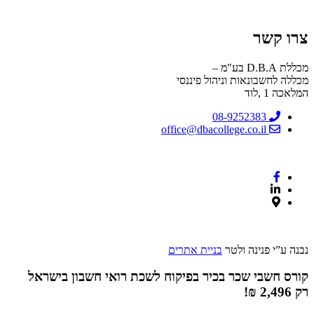
קורס בודק שכר מוסמך
צרו קשר
מכללת D.B.A בע"מ –
מכללה לחשבונאות וניהול פיננסי
המלאכה 1 ,לוד
08-9252383
office@dbacollege.co.il
© DBA כל הזכויות שמורות |
הצהרת נגישות
נבנה ע”י פנינה ולטר
בניית אתרים
קורס חשבי שכר בכיר בפיקוח לשכת רואי חשבון בישראל
רק 2,496 ₪!