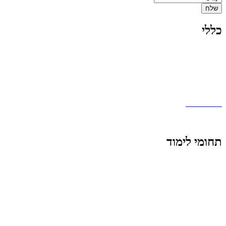
שלח
כללי
אודות
המרצים שלנו
בלוג
תנאי שימוש
מפת אתר
תחומי לימוד
קורס הנהח"ש 2+1
קורס הנהח"ש סוג 3
קורס חשב שכר בכיר
יום עיון חשבי שכר