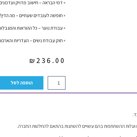
▫️ דמי הבראה – חישוב מדויק ועדכונים
▫️ חופשה לעובדים שעתיים – מה הדין?
▫️ עבודת נוער – כל ההוראות והמגבלות
▫️ חוק עבודת נשים – העדריות והארכו
₪
236.00
הוספה לסל
רצים ועלות ההשתתפות בהם עשויים להשתנות בהתאם להחלטות החברה.