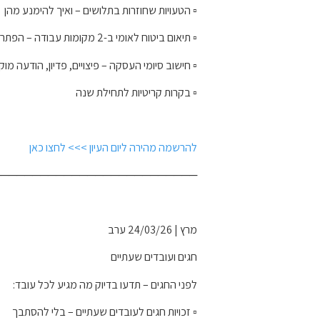
▫️ הטעויות שחוזרות בתלושים – ואיך להימנע מהן
▫️ תיאום ביטוח לאומי ב-2 מקומות עבודה – הפתרונות
▫️ חישוב סיומי העסקה – פיצויים, פדיון, הודעה מו
▫️ בקרות קריטיות לתחילת שנה
להרשמה מהירה ליום העיון >>> לחצו כאן
──────────────────────────
מרץ | 24/03/26 ערב
חגים ועובדים שעתיים
לפני החגים – תדעו בדיוק מה מגיע לכל עובד:
▫️ זכויות חגים לעובדים שעתיים – בלי להסתבך