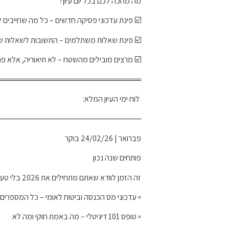
מה מחכה לכם בכל יום עיון?
☑️ פינת עדכוני פסיקה חדשים – כל מה שחייבים 
☑️ פינת שאלות משתלמים – התשובות לשאלות 
☑️ מרצים מובילים מהשטח – לא תיאוריה, אלא פ
══════════════════════════
️ לוח ימי העיון המלא:
──────────────────────────
פברואר | 24/02/26 בוקר
פותחים שנה נכון
זה הזמן לוודא שאתם מתחילים את 2026 בלי טעויות:
▫️ עדכוני מס הכנסה וביטוח לאומי – כל המספרי
▫️ טופס 101 דיגיטלי – מה באמת חוקי ומה לא