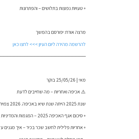
▫️ טעויות נפוצות בתלושים – והפתרונות
מרצה אורח: יפורסם בהמשך
להרשמה מהירה ליום העיון >>> לחצו כאן
──────────────────────────
מאי | 25/05/26 בוקר
⚠️ אכיפה ואחריות – מה שחייבים לדעת
שנת 2025 הייתה שנת שיא באכיפה. 2026 צפויה להיות חזקה עוד יותר:
▫️ סיכום אגף האכיפה 2025 – המגמות והמדיניות החדשה
▫️ אחריות פלילית לחשב שכר בכיר – איך מגנים 