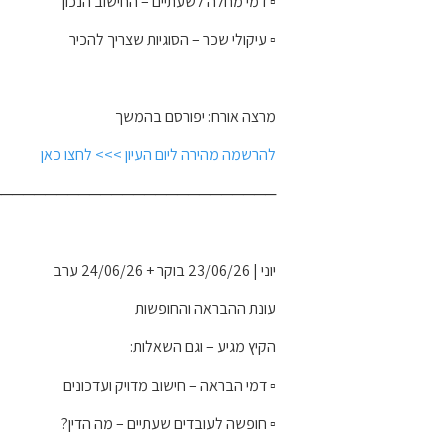
▫️ דמי מחלה לשעתיים – החישוב הנכון
▫️ עיקולי שכר – הסוגיות שצריך להכיר
מרצה אורח: יפורסם בהמשך
להרשמה מהירה ליום העיון >>> לחצו כאן
──────────────────────────
יוני | 23/06/26 בוקר + 24/06/26 ערב
עונת ההבראה והחופשות
הקיץ מגיע – וגם השאלות:
▫️ דמי הבראה – חישוב מדויק ועדכונים
▫️ חופשה לעובדים שעתיים – מה הדין?