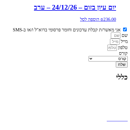
יום עיון בזום – 24/12/26 – ערב
236.00
₪
הוספה לסל
אני מאשר/ת קבלת עדכונים וחומר פרסומי בדוא"ל ו/או ב-SMS
שם
מייל
טלפון
קורס
שלח
כללי
אודות
המרצים שלנו
בלוג
תנאי שימוש
מפת אתר