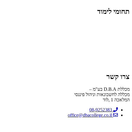
תחומי לימוד
קורס הנהח"ש 2+1
קורס הנהח"ש סוג 3
קורס חשב שכר בכיר
יום עיון חשבי שכר
קורס בודק שכר מוסמך
צרו קשר
מכללת D.B.A בע"מ –
מכללה לחשבונאות וניהול פיננסי
המלאכה 1 ,לוד
08-9252383
office@dbacollege.co.il