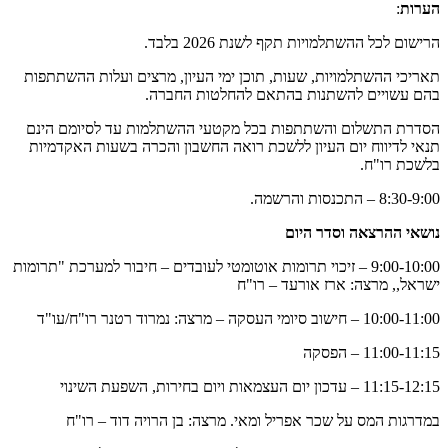
הערות
:
הרישום לכל ההשתלמויות תקף לשנת 2026 בלבד.
תאריכי ההשתלמויות, שעות, תוכן ימי העיון, מרצים ועלות ההשתתפות
בהם עשויים להשתנות בהתאם להחלטות החברה.
הסדרת התשלום והשתתפות בכל מקטעי ההשתלמות עד לסיומם הינם
תנאי לדיווח יום העיון ללשכת רואה החשבון והכרה בשעות האקדמיות
בלשכת רו"ח.
8:30-9:00 – התכנסות והרשמה.
נושאי ההרצאה וסדר היום
9:00-10:00 – זיכוי תרומות אוטומטי לעובדים – חיבור למערכת "תרומות
ישראל,, מרצה: ארז אורעד – רו"ח
10:00-11:00 – חישוב סיומי העסקה – מרצה: נמרוד רטנר רו"ח/עו"ד
11:00-11:15 – הפסקה
11:15-12:15 – עדכון יום העצמאות ויום בחירות, השפעת השינוי
במדרגות המס על שכר אפריל ומאי. מרצה: בן הרויה דוד – רו"ח