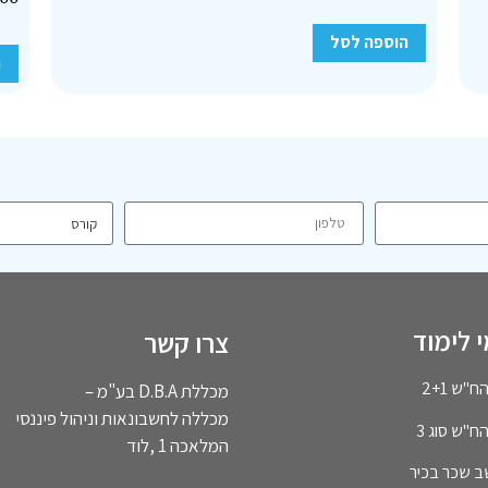
הוספה לסל
ה
 לימוד
צרו קשר
"ש 2+1
מכללת D.B.A בע"מ –
מכללה לחשבונאות וניהול פיננסי
ח"ש סוג 3
המלאכה 1 ,לוד
ב שכר בכיר