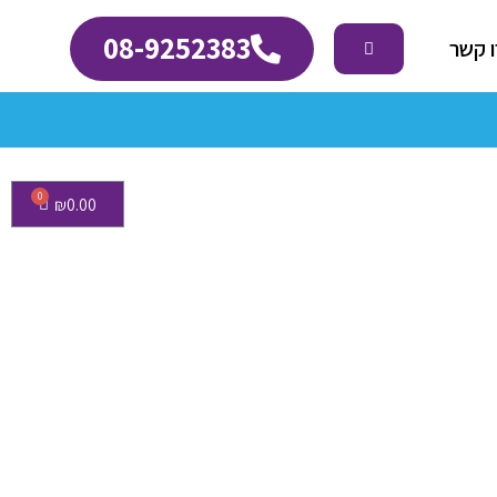
08-9252383
 קשר
₪
0.00